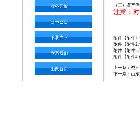
业务导航
（三）资产借
注意：对
公示公告
下载专区
附件【
附件1
附件【
附件2.
附件【
附件3.
联系我们
附件【
附件4
上一条：
资产
山政首页
下一条：
山东